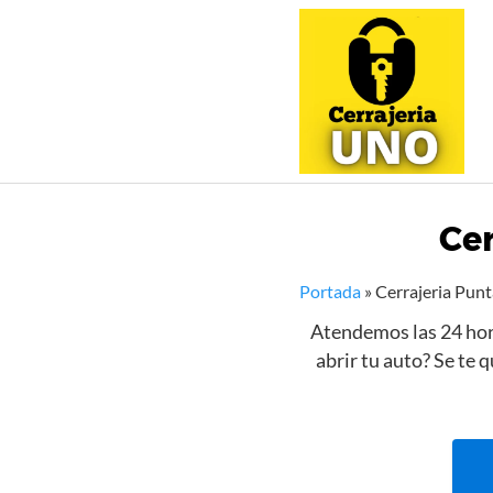
Saltar
al
contenido
Cer
Portada
»
Cerrajeria Pun
Atendemos las 24 hor
abrir tu auto? Se te