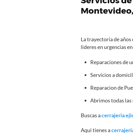
Servicios de
Montevideo
La trayectoria de años 
lideres en urgencias e
Reparaciones de u
Servicios a domicil
Reparacion de Puert
Abrimos todas las 
Buscas a
cerrajeria eji
Aqui tienes a
cerrajeri