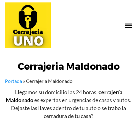
Saltar
al
contenido
Cerrajeria Maldonado
Portada
»
Cerrajeria Maldonado
Llegamos su domicilio las 24 horas,
cerrajería
Maldonado
es expertas en urgencias de casas y autos.
Dejaste las llaves adentro de tu auto o se trabo la
cerradura de tu casa?